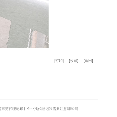
[
打印
]
[
收藏
]
[
返回
]
【东莞代理记账】企业找代理记账需要注意哪些问
？